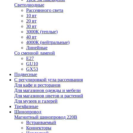
Светодиодные
Рассеянного света
10 вт
20 вт
30 вт
3000К (теплые)
40 вт
4000К (нейтральные)
Линейные
Со сменной лампой
E27
GU10
GX53
Подвесные
С регулировкой угла рассеивания
Для кафе и ресторанов
Для магазинов одежды и мебели
Для магазинов цветов и растений
Для музеев и галерей
Трехфазные
Шинопровод
Магнитный шинопровод 220В
Встраиваемый
Коннекторы