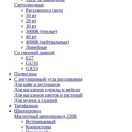
Светодиодные
Рассеянного света
10 вт
20 вт
30 вт
3000К (теплые)
40 вт
4000К (нейтральные)
Линейные
Со сменной лампой
E27
GU10
GX53
Подвесные
С регулировкой угла рассеивания
Для кафе и ресторанов
Для магазинов одежды и мебели
Для магазинов цветов и растений
Для музеев и галерей
Трехфазные
Шинопровод
Магнитный шинопровод 220В
Встраиваемый
Коннекторы