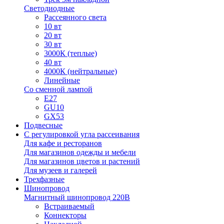
Светодиодные
Рассеянного света
10 вт
20 вт
30 вт
3000К (теплые)
40 вт
4000К (нейтральные)
Линейные
Со сменной лампой
E27
GU10
GX53
Подвесные
С регулировкой угла рассеивания
Для кафе и ресторанов
Для магазинов одежды и мебели
Для магазинов цветов и растений
Для музеев и галерей
Трехфазные
Шинопровод
Магнитный шинопровод 220В
Встраиваемый
Коннекторы