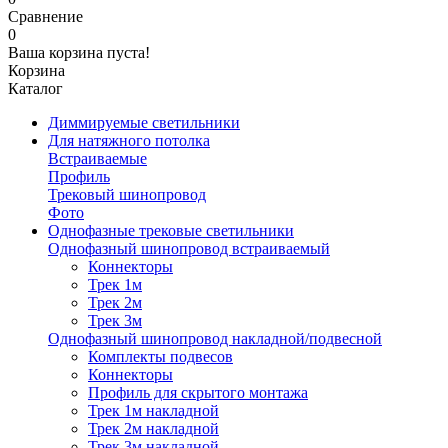
Сравнение
0
Ваша корзина пуста!
Корзина
Каталог
Диммируемые светильники
Для натяжного потолка
Встраиваемые
Профиль
Трековый шинопровод
Фото
Однофазные трековые светильники
Однофазный шинопровод встраиваемый
Коннекторы
Трек 1м
Трек 2м
Трек 3м
Однофазный шинопровод накладной/подвесной
Комплекты подвесов
Коннекторы
Профиль для скрытого монтажа
Трек 1м накладной
Трек 2м накладной
Трек 3м накладной