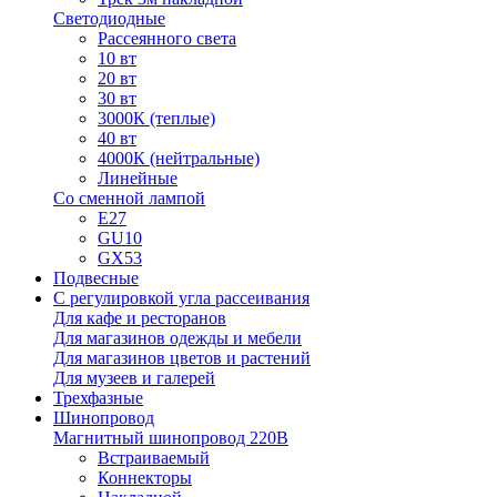
Светодиодные
Рассеянного света
10 вт
20 вт
30 вт
3000К (теплые)
40 вт
4000К (нейтральные)
Линейные
Со сменной лампой
E27
GU10
GX53
Подвесные
С регулировкой угла рассеивания
Для кафе и ресторанов
Для магазинов одежды и мебели
Для магазинов цветов и растений
Для музеев и галерей
Трехфазные
Шинопровод
Магнитный шинопровод 220В
Встраиваемый
Коннекторы