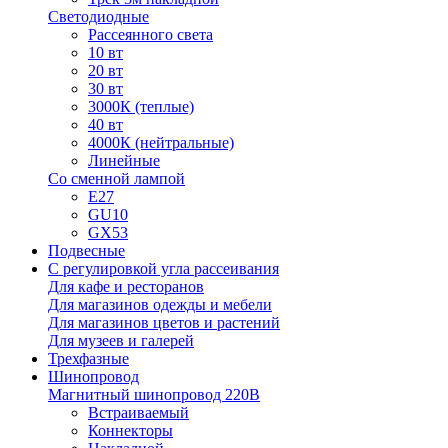
Светодиодные
Рассеянного света
10 вт
20 вт
30 вт
3000К (теплые)
40 вт
4000К (нейтральные)
Линейные
Со сменной лампой
E27
GU10
GX53
Подвесные
С регулировкой угла рассеивания
Для кафе и ресторанов
Для магазинов одежды и мебели
Для магазинов цветов и растений
Для музеев и галерей
Трехфазные
Шинопровод
Магнитный шинопровод 220В
Встраиваемый
Коннекторы