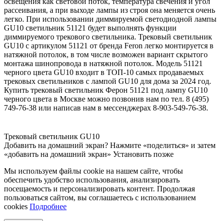
освещения как световой поток, температура свечения и угол
рассеивания, а при выходе лампы из строя она меняется очень
легко. При использовании диммируемой светодиодной лампы
GU10 светильник 51121 будет выполнять функции
диммируемого трекового светильника. Трековый светильник
GU10 с артикулом 51121 от бренда Feron легко монтируется в
натяжной потолок, в том числе возможен вариант скрытого
монтажа шинопровода в натяжной потолок. Модель 51121
черного цвета GU10 входит в ТОП-10 самых продаваемых
трековых светильников с лампой GU10 для дома за 2024 год.
Купить трековый светильник Ферон 51121 под лампу GU10
черного цвета в Москве можно позвонив нам по тел. 8 (495)
749-76-38 или написав нам в мессенджерах 8-903-549-76-38.
Трековый светильник GU10
Добавить на домашний экран?
Нажмите «поделиться» и затем
«добавить на домашний экран»
Установить
позже
Мы используем файлы cookie на нашем сайте, чтобы
обеспечить удобство использования, анализировать
посещаемость и персонализировать контент. Продолжая
пользоваться сайтом, вы соглашаетесь с использованием
cookies
Подробнее