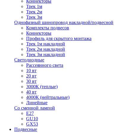
Коннекторы
Трек 1м
Трек 2м
Трек 3м
Однофазный шинопровод накладной/подвесной
Комплекты подвесов
Коннекторы
Профиль для скрытого монтажа
Трек 1м накладной
Трек 2м накладной
Трек 3м накладной
Светодиодные
Рассеянного света
10 вт
20 вт
30 вт
3000К (теплые)
40 вт
4000К (нейтральные)
Линейные
Со сменной лампой
E27
GU10
GX53
Подвесные