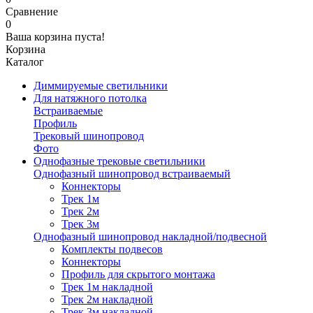
Сравнение
0
Ваша корзина пуста!
Корзина
Каталог
Диммируемые светильники
Для натяжного потолка
Встраиваемые
Профиль
Трековый шинопровод
Фото
Однофазные трековые светильники
Однофазный шинопровод встраиваемый
Коннекторы
Трек 1м
Трек 2м
Трек 3м
Однофазный шинопровод накладной/подвесной
Комплекты подвесов
Коннекторы
Профиль для скрытого монтажа
Трек 1м накладной
Трек 2м накладной
Трек 3м накладной