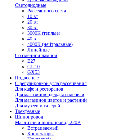
Светодиодные
Рассеянного света
10 вт
20 вт
30 вт
3000К (теплые)
40 вт
4000К (нейтральные)
Линейные
Со сменной лампой
E27
GU10
GX53
Подвесные
С регулировкой угла рассеивания
Для кафе и ресторанов
Для магазинов одежды и мебели
Для магазинов цветов и растений
Для музеев и галерей
Трехфазные
Шинопровод
Магнитный шинопровод 220В
Встраиваемый
Коннекторы