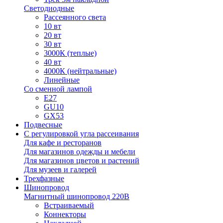
Светодиодные
Рассеянного света
10 вт
20 вт
30 вт
3000К (теплые)
40 вт
4000К (нейтральные)
Линейные
Со сменной лампой
E27
GU10
GX53
Подвесные
С регулировкой угла рассеивания
Для кафе и ресторанов
Для магазинов одежды и мебели
Для магазинов цветов и растений
Для музеев и галерей
Трехфазные
Шинопровод
Магнитный шинопровод 220В
Встраиваемый
Коннекторы