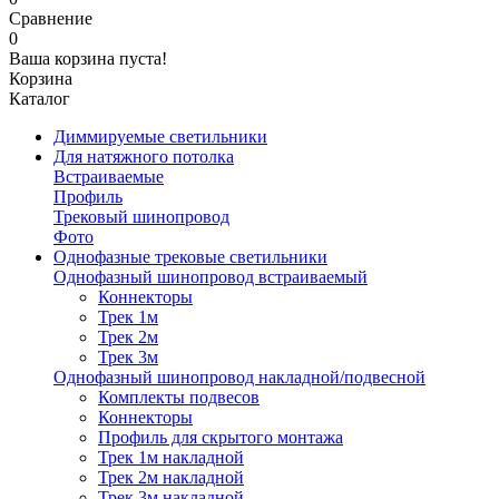
Сравнение
0
Ваша корзина пуста!
Корзина
Каталог
Диммируемые светильники
Для натяжного потолка
Встраиваемые
Профиль
Трековый шинопровод
Фото
Однофазные трековые светильники
Однофазный шинопровод встраиваемый
Коннекторы
Трек 1м
Трек 2м
Трек 3м
Однофазный шинопровод накладной/подвесной
Комплекты подвесов
Коннекторы
Профиль для скрытого монтажа
Трек 1м накладной
Трек 2м накладной
Трек 3м накладной