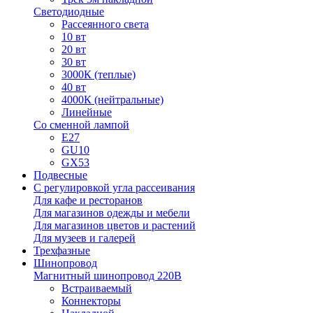
Светодиодные
Рассеянного света
10 вт
20 вт
30 вт
3000К (теплые)
40 вт
4000К (нейтральные)
Линейные
Со сменной лампой
E27
GU10
GX53
Подвесные
С регулировкой угла рассеивания
Для кафе и ресторанов
Для магазинов одежды и мебели
Для магазинов цветов и растений
Для музеев и галерей
Трехфазные
Шинопровод
Магнитный шинопровод 220В
Встраиваемый
Коннекторы