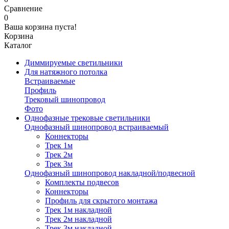
Сравнение
0
Ваша корзина пуста!
Корзина
Каталог
Диммируемые светильники
Для натяжного потолка
Встраиваемые
Профиль
Трековый шинопровод
Фото
Однофазные трековые светильники
Однофазный шинопровод встраиваемый
Коннекторы
Трек 1м
Трек 2м
Трек 3м
Однофазный шинопровод накладной/подвесной
Комплекты подвесов
Коннекторы
Профиль для скрытого монтажа
Трек 1м накладной
Трек 2м накладной
Трек 3м накладной