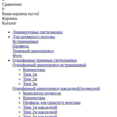
Сравнение
0
Ваша корзина пуста!
Корзина
Каталог
Диммируемые светильники
Для натяжного потолка
Встраиваемые
Профиль
Трековый шинопровод
Фото
Однофазные трековые светильники
Однофазный шинопровод встраиваемый
Коннекторы
Трек 1м
Трек 2м
Трек 3м
Однофазный шинопровод накладной/подвесной
Комплекты подвесов
Коннекторы
Профиль для скрытого монтажа
Трек 1м накладной
Трек 2м накладной
Трек 3м накладной