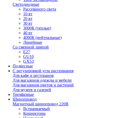
Светодиодные
Рассеянного света
10 вт
20 вт
30 вт
3000К (теплые)
40 вт
4000К (нейтральные)
Линейные
Со сменной лампой
E27
GU10
GX53
Подвесные
С регулировкой угла рассеивания
Для кафе и ресторанов
Для магазинов одежды и мебели
Для магазинов цветов и растений
Для музеев и галерей
Трехфазные
Шинопровод
Магнитный шинопровод 220В
Встраиваемый
Коннекторы