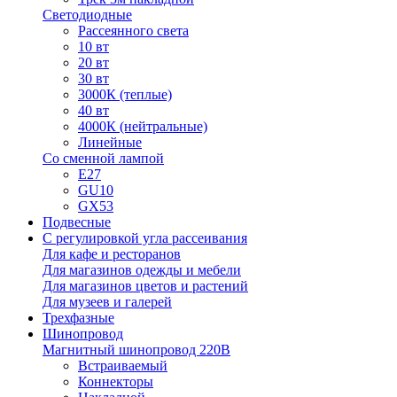
Светодиодные
Рассеянного света
10 вт
20 вт
30 вт
3000К (теплые)
40 вт
4000К (нейтральные)
Линейные
Со сменной лампой
E27
GU10
GX53
Подвесные
С регулировкой угла рассеивания
Для кафе и ресторанов
Для магазинов одежды и мебели
Для магазинов цветов и растений
Для музеев и галерей
Трехфазные
Шинопровод
Магнитный шинопровод 220В
Встраиваемый
Коннекторы