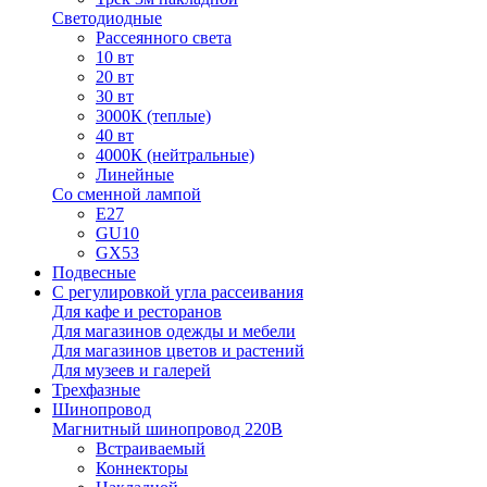
Светодиодные
Рассеянного света
10 вт
20 вт
30 вт
3000К (теплые)
40 вт
4000К (нейтральные)
Линейные
Со сменной лампой
E27
GU10
GX53
Подвесные
С регулировкой угла рассеивания
Для кафе и ресторанов
Для магазинов одежды и мебели
Для магазинов цветов и растений
Для музеев и галерей
Трехфазные
Шинопровод
Магнитный шинопровод 220В
Встраиваемый
Коннекторы