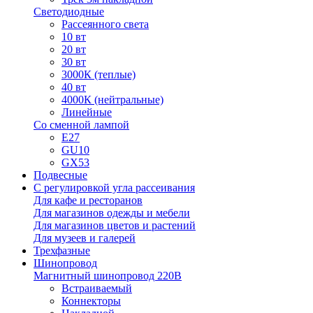
Светодиодные
Рассеянного света
10 вт
20 вт
30 вт
3000К (теплые)
40 вт
4000К (нейтральные)
Линейные
Со сменной лампой
E27
GU10
GX53
Подвесные
С регулировкой угла рассеивания
Для кафе и ресторанов
Для магазинов одежды и мебели
Для магазинов цветов и растений
Для музеев и галерей
Трехфазные
Шинопровод
Магнитный шинопровод 220В
Встраиваемый
Коннекторы