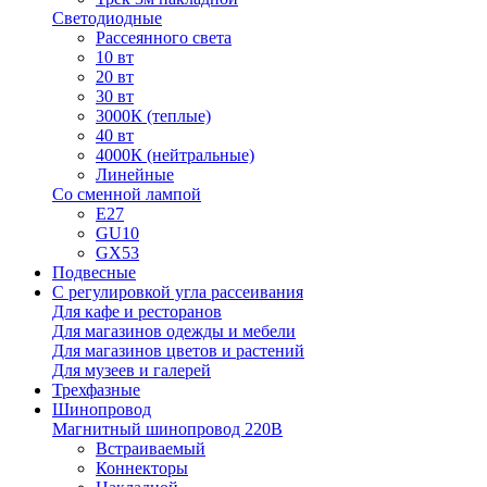
Светодиодные
Рассеянного света
10 вт
20 вт
30 вт
3000К (теплые)
40 вт
4000К (нейтральные)
Линейные
Со сменной лампой
E27
GU10
GX53
Подвесные
С регулировкой угла рассеивания
Для кафе и ресторанов
Для магазинов одежды и мебели
Для магазинов цветов и растений
Для музеев и галерей
Трехфазные
Шинопровод
Магнитный шинопровод 220В
Встраиваемый
Коннекторы