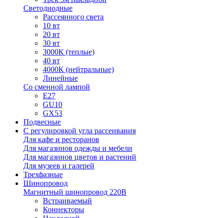
Светодиодные
Рассеянного света
10 вт
20 вт
30 вт
3000К (теплые)
40 вт
4000К (нейтральные)
Линейные
Со сменной лампой
E27
GU10
GX53
Подвесные
С регулировкой угла рассеивания
Для кафе и ресторанов
Для магазинов одежды и мебели
Для магазинов цветов и растений
Для музеев и галерей
Трехфазные
Шинопровод
Магнитный шинопровод 220В
Встраиваемый
Коннекторы