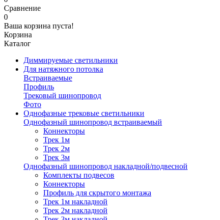
Сравнение
0
Ваша корзина пуста!
Корзина
Каталог
Диммируемые светильники
Для натяжного потолка
Встраиваемые
Профиль
Трековый шинопровод
Фото
Однофазные трековые светильники
Однофазный шинопровод встраиваемый
Коннекторы
Трек 1м
Трек 2м
Трек 3м
Однофазный шинопровод накладной/подвесной
Комплекты подвесов
Коннекторы
Профиль для скрытого монтажа
Трек 1м накладной
Трек 2м накладной
Трек 3м накладной