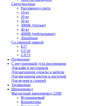
Светодиодные
Рассеянного света
10 вт
20 вт
30 вт
3000К (теплые)
40 вт
4000К (нейтральные)
Линейные
Со сменной лампой
E27
GU10
GX53
Подвесные
С регулировкой угла рассеивания
Для кафе и ресторанов
Для магазинов одежды и мебели
Для магазинов цветов и растений
Для музеев и галерей
Трехфазные
Шинопровод
Магнитный шинопровод 220В
Встраиваемый
Коннекторы