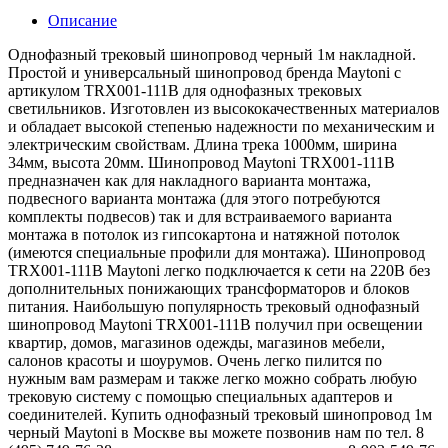
Описание
Однофазный трековый шинопровод черный 1м накладной.
Простой и универсальный шинопровод бренда Maytoni с
артикулом TRX001-111B для однофазных трековых
светильников. Изготовлен из высококачественных материалов
и обладает высокой степенью надежности по механическим и
электрическим свойствам. Длина трека 1000мм, ширина
34мм, высота 20мм. Шинопровод Maytoni TRX001-111B
предназначен как для накладного варианта монтажа,
подвесного варианта монтажа (для этого потребуются
комплекты подвесов) так и для встраиваемого варианта
монтажа в потолок из гипсокартона и натяжной потолок
(имеются специальные профили для монтажа). Шинопровод
TRX001-111B Maytoni легко подключается к сети на 220В без
дополнительных понижающих трансформаторов и блоков
питания. Наибольшую популярность трековый однофазный
шинопровод Maytoni TRX001-111B получил при освещении
квартир, домов, магазинов одежды, магазинов мебели,
салонов красоты и шоурумов. Очень легко пилится по
нужным вам размерам и также легко можно собрать любую
трековую систему с помощью специальных адаптеров и
соединителей. Купить однофазный трековый шинопровод 1м
черный Maytoni в Москве вы можете позвонив нам по тел. 8