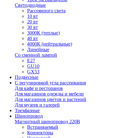
Светодиодные
Рассеянного света
10 вт
20 вт
30 вт
3000К (теплые)
40 вт
4000К (нейтральные)
Линейные
Со сменной лампой
E27
GU10
GX53
Подвесные
С регулировкой угла рассеивания
Для кафе и ресторанов
Для магазинов одежды и мебели
Для магазинов цветов и растений
Для музеев и галерей
Трехфазные
Шинопровод
Магнитный шинопровод 220В
Встраиваемый
Коннекторы