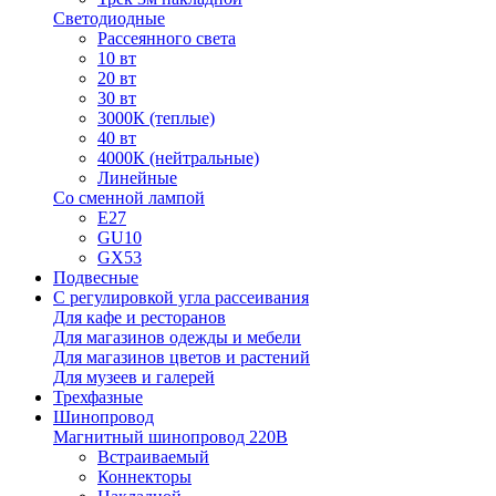
Светодиодные
Рассеянного света
10 вт
20 вт
30 вт
3000К (теплые)
40 вт
4000К (нейтральные)
Линейные
Со сменной лампой
E27
GU10
GX53
Подвесные
С регулировкой угла рассеивания
Для кафе и ресторанов
Для магазинов одежды и мебели
Для магазинов цветов и растений
Для музеев и галерей
Трехфазные
Шинопровод
Магнитный шинопровод 220В
Встраиваемый
Коннекторы