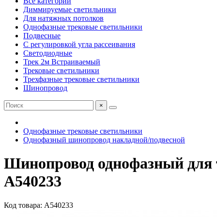
Все категории
Диммируемые светильники
Для натяжных потолков
Однофазные трековые светильники
Подвесные
С регулировкой угла рассеивания
Светодиодные
Трек 2м Встраиваемый
Трековые светильники
Трехфазные трековые светильники
Шинопровод
×
Однофазные трековые светильники
Однофазный шинопровод накладной/подвесной
Шинопровод однофазный для 
A540233
Код товара: A540233