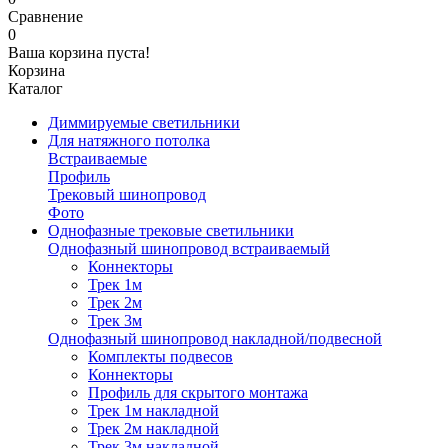
Сравнение
0
Ваша корзина пуста!
Корзина
Каталог
Диммируемые светильники
Для натяжного потолка
Встраиваемые
Профиль
Трековый шинопровод
Фото
Однофазные трековые светильники
Однофазный шинопровод встраиваемый
Коннекторы
Трек 1м
Трек 2м
Трек 3м
Однофазный шинопровод накладной/подвесной
Комплекты подвесов
Коннекторы
Профиль для скрытого монтажа
Трек 1м накладной
Трек 2м накладной
Трек 3м накладной